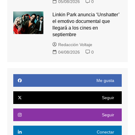
05/08/2026
0
Linkin Park anuncia ‘Unshatter’
el emotivo documental que
llegará a los cines en
septiembre
Redacción Voltaje
04/08/2026
0
Me gusta
Seguir
Seguir
Conectar