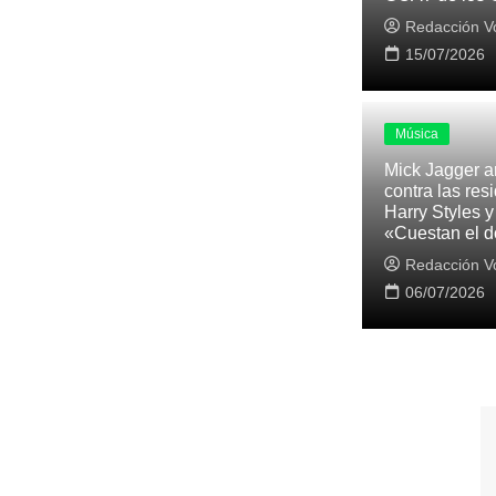
Redacción Vo
15/07/2026
Música
Mick Jagger a
contra las res
Harry Styles y
«Cuestan el d
Redacción Vo
06/07/2026