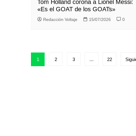
Tom Holland corona a Lionel Messi:
«Es el GOAT de los GOATs»
Redacción Voltaje
15/07/2026
0
Posts
1
2
3
…
22
Sigui
pagination