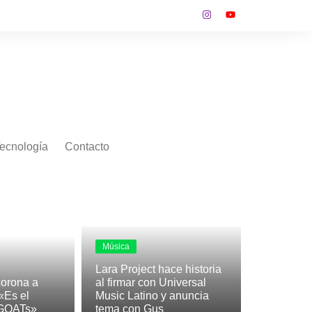
ecnología
Contacto
Música
Lara Project hace historia
orona a
al firmar con Universal
«Es el
Music Latino y anuncia
 GOATs»
tema con Gus