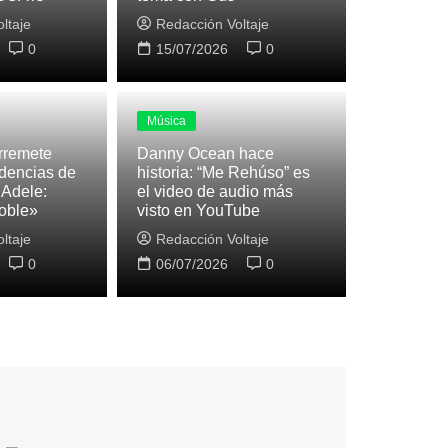
ltaje
Redacción Voltaje
0
15/07/2026
0
Música
rremete
Danny Ocean hace
idencias de
historia: “Me Rehúso” es
 Adele:
el video de audio más
oble»
visto en YouTube
ltaje
Redacción Voltaje
0
06/07/2026
0