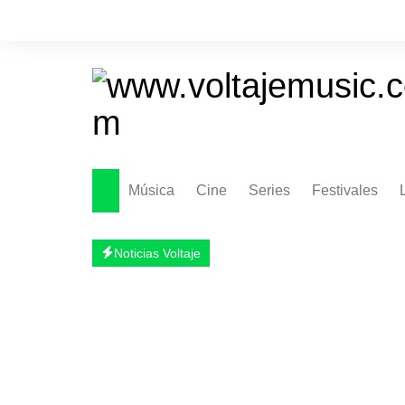
Saltar
al
contenido
Música
Cine
Series
Festivales
Noticias Voltaje