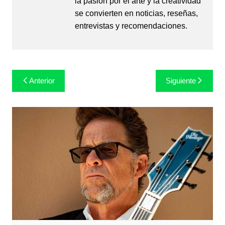
la pasión por el arte y la creatividad
se convierten en noticias, reseñas,
entrevistas y recomendaciones.
Navegación
Anterior
Siguiente
de
entradas