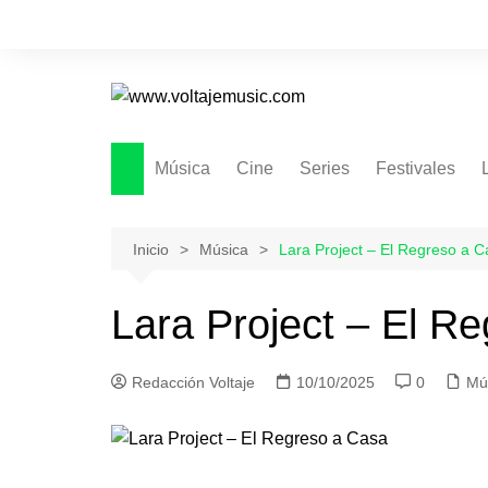
Saltar
al
contenido
Música
Cine
Series
Festivales
Inicio
Música
Lara Project – El Regreso a 
Lara Project – El R
Redacción Voltaje
10/10/2025
0
Mú