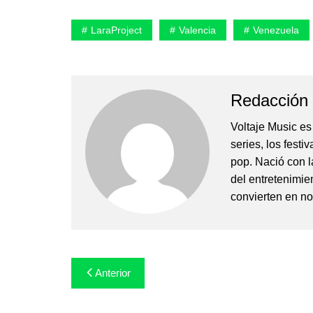
LaraProject
Valencia
Venezuela
Redacción 
Voltaje Music es 
series, los festi
pop. Nació con l
del entretenimien
convierten en no
Navegación
Anterior
de