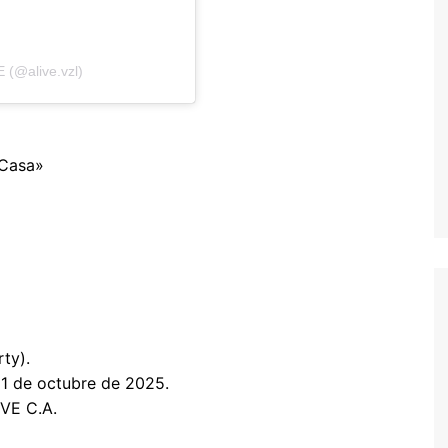
 (@alive.vzl)
 Casa»
ty).
 1 de octubre de 2025.
VE C.A.