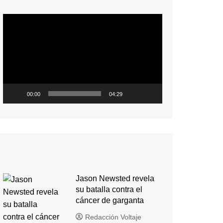
Reproductor
de
video
00:00
04:29
Jason Newsted revela
su batalla contra el
cáncer de garganta
Redacción Voltaje