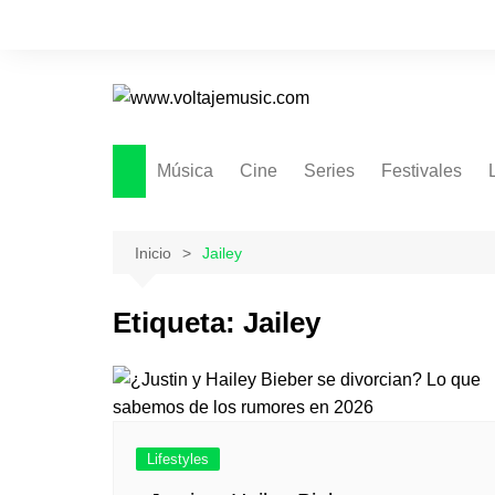
Saltar
al
contenido
Música
Cine
Series
Festivales
Inicio
Jailey
Etiqueta:
Jailey
Lifestyles