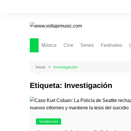
Saltar
al
contenido
Música
Cine
Series
Festivales
Inicio
Investigación
Etiqueta:
Investigación
Tendencias