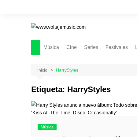
Saltar
al
contenido
Música
Cine
Series
Festivales
Inicio
HarryStyles
Etiqueta:
HarryStyles
Música