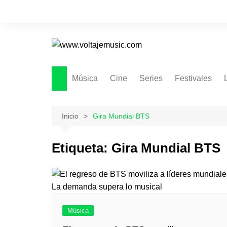
Saltar
al
contenido
Música
Cine
Series
Festivales
Inicio
Gira Mundial BTS
Etiqueta:
Gira Mundial BTS
Música