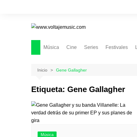
Saltar
al
contenido
Música
Cine
Series
Festivales
Inicio
Gene Gallagher
Etiqueta:
Gene Gallagher
Música