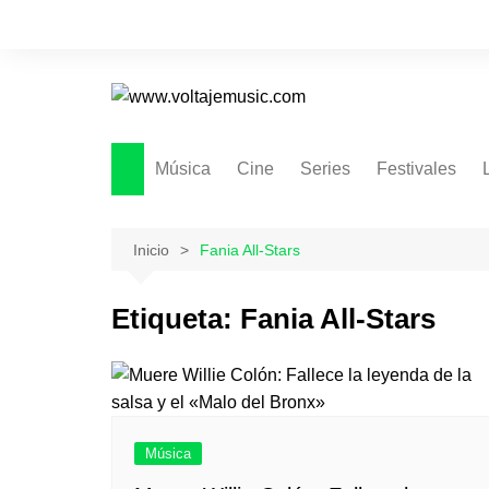
Saltar
al
contenido
Música
Cine
Series
Festivales
Inicio
Fania All-Stars
Etiqueta:
Fania All-Stars
Música